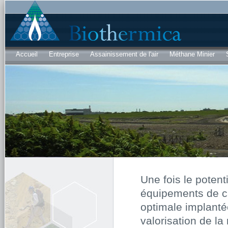
Al
co
pri
Accueil
Entreprise
Assainissement de l'air
Méthane Minier
Une fois le potent
équipements de ca
optimale implanté
valorisation de l