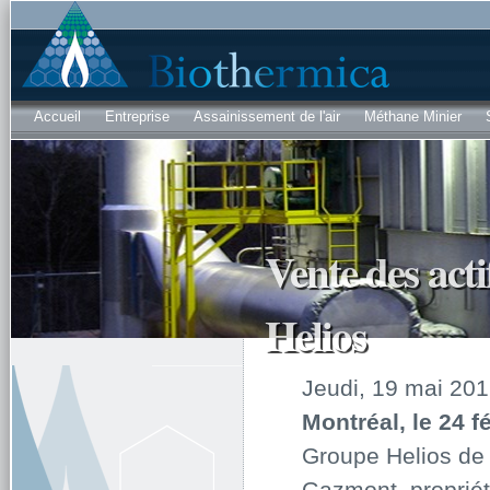
Al
co
pri
Accueil
Entreprise
Assainissement de l'air
Méthane Minier
Vente des ac
Helios
Jeudi, 19 mai 20
Montréal, le 24 f
Groupe Helios de 
Gazmont, propriéta