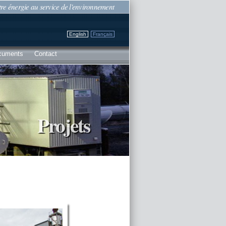
re énergie au service de l'environnement
English
Français
cuments
Contact
Projets