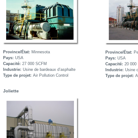
Province/État:
Minnesota
Province/État:
Pe
Pays:
USA
Pays:
USA
Capacité:
27 000 SCFM
Capacité:
20 000
Industrie:
Usine de bardeaux d’asphalte
Industrie:
Usine 
Type de projet:
Air Pollution Control
Type de projet:
A
Joliette