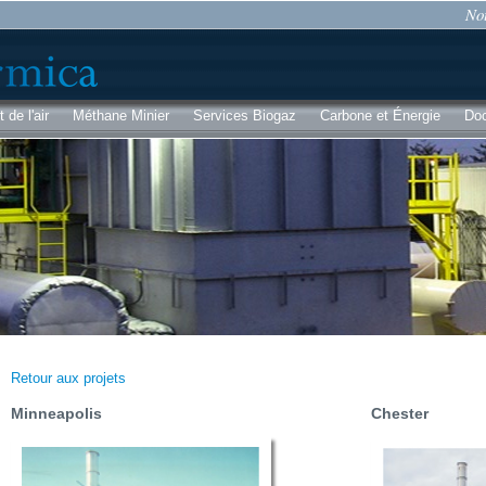
Aller au
Not
contenu
principal
de l'air
Méthane Minier
Services Biogaz
Carbone et Énergie
Do
Retour aux projets
Minneapolis
Chester