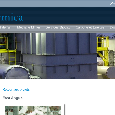
Aller au
Not
contenu
principal
de l'air
Méthane Minier
Services Biogaz
Carbone et Énergie
Do
Retour aux projets
East Angus