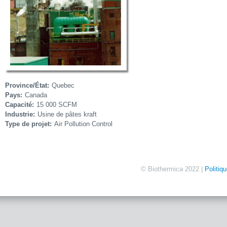
Province/État:
Quebec
Pays:
Canada
Capacité:
15 000 SCFM
Industrie:
Usine de pâtes kraft
Type de projet:
Air Pollution Control
© Biothermica 2022 |
Politiq