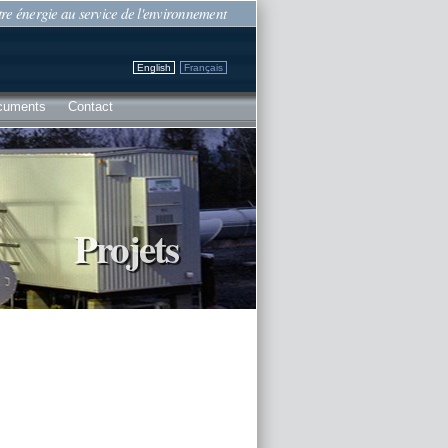
re énergie au service de l'environnement
English
Français
cuments
Contact
Projets