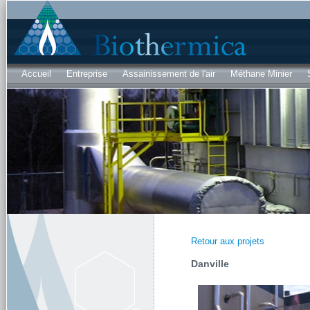
Al
co
pri
Accueil
Entreprise
Assainissement de l'air
Méthane Minier
Retour aux projets
Danville