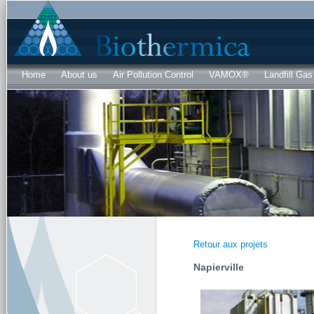
Sk
ma
co
Home
About us
Air Pollution Control
VAMOX®
Landfill Gas
Retour aux projets
Napierville